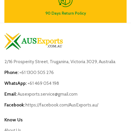
90 Days Return Policy
2/16 Prosperity Street, Truganina, Victoria 3029, Australia
Phone:
+61 1300 505 276
WhatsApp:
+61 469 054 198
Email:
Ausexports.service@gmail.com
Facebook:
https://facebook.com/AusExports.au/
Know Us
About Us