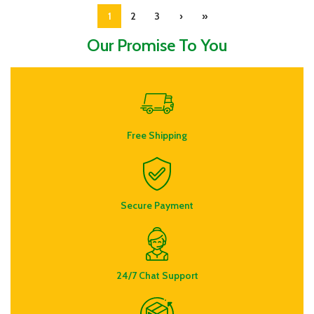
1
2
3
›
»
Our Promise To You
Free Shipping
Secure Payment
24/7 Chat Support