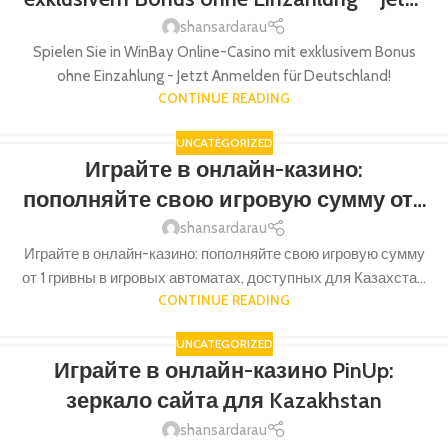
Anmelden für Deutschland!
shansardarau
Spielen Sie in WinBay Online-Casino mit exklusivem Bonus
ohne Einzahlung - Jetzt Anmelden für Deutschland!
CONTINUE READING
UNCATEGORIZED
Играйте в онлайн-казино:
пополняйте свою игровую сумму от 1
гривны в игровых автоматах,
shansardarau
Играйте в онлайн-казино: пополняйте свою игровую сумму
доступных для Казахстана
от 1 гривны в игровых автоматах, доступных для Казахста...
CONTINUE READING
UNCATEGORIZED
Играйте в онлайн-казино PinUp:
зеркало сайта для Kazakhstan
shansardarau